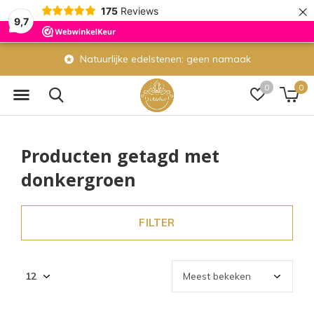
×
175
Reviews
9,7
Natuurlijke edelstenen: geen namaak
0
0
Producten getagd met
donkergroen
FILTER