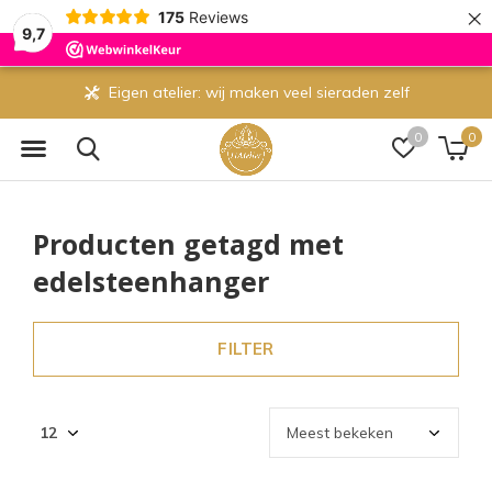
×
175
Reviews
9,7
Eigen atelier: wij maken veel sieraden zelf
0
0
Producten getagd met
edelsteenhanger
FILTER