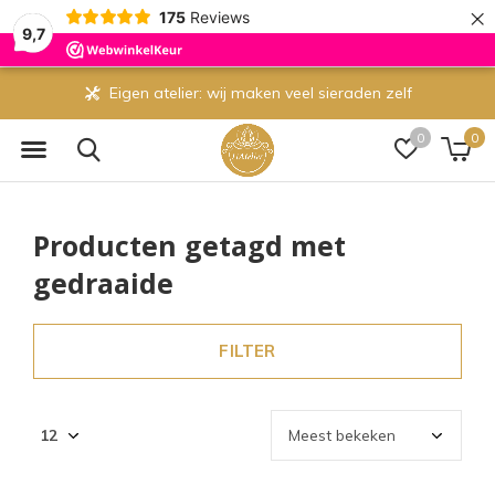
×
175
Reviews
9,7
Eigen atelier: wij maken veel sieraden zelf
0
0
Producten getagd met
gedraaide
FILTER