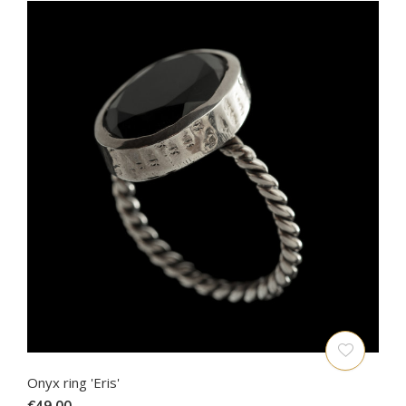
Onyx ring 'Eris'
€49,00