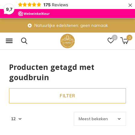
×
175
Reviews
9,7
Natuurlijke edelstenen: geen namaak
0
0
Producten getagd met
goudbruin
FILTER