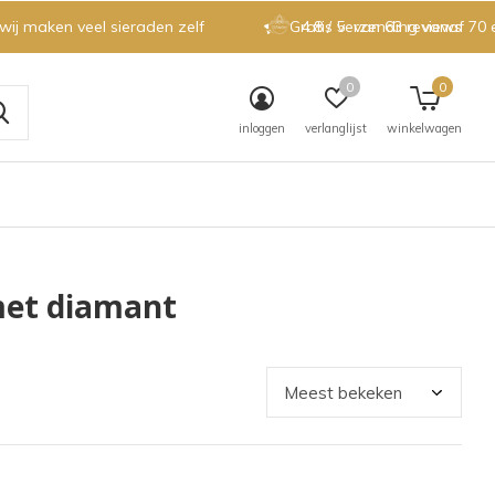
 wij maken veel sieraden zelf
Gratis verzending vanaf 70 
4.8 / 5
van 63 reviews
0
0
inloggen
verlanglijst
winkelwagen
met diamant