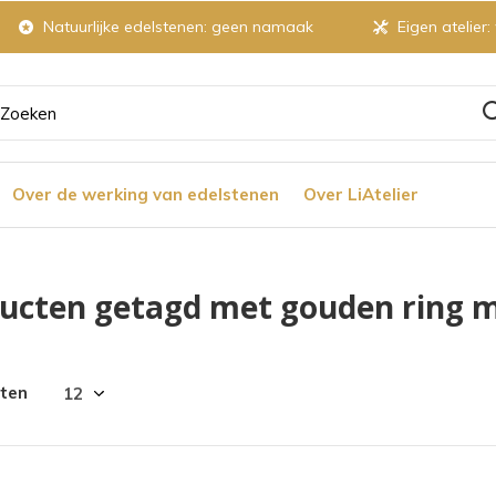
Natuurlijke edelstenen: geen namaak
Eigen atelier:
ruik
Over de werking van edelstenen
Over LiAtelier
tjes
ucten getagd met gouden ring 
r
cten
chikbaar
ultaat