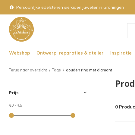
Persoonlijke edelstenen sieraden juwelier in Groningen
Geb
de
Webshop
Ontwerp, reparaties & atelier
Inspiratie
pijl
op
Terug naar overzicht
Tags
gouden ring met diamant
en
Prod
nee
Prijs
om
een
€0
-
€5
0 Produ
bes
res
te