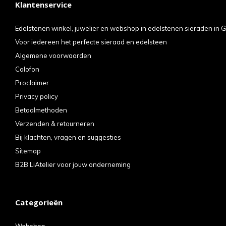
Klantenservice
kun
u
Edelstenen winkel, juwelier en webshop in edelstenen sieraden in G
Voor iedereen het perfecte sieraad en edelsteen
tou
Algemene voorwaarden
en
Colofon
swi
Proclaimer
geb
Privacy policy
Betaalmethoden
Verzenden & retourneren
Bij klachten, vragen en suggesties
Sitemap
B2B LiAtelier voor jouw onderneming
Categorieën