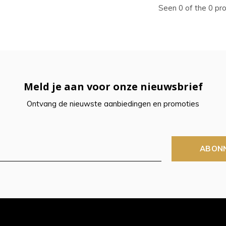
ecteren.
Seen 0 of the 0 pr
k
er
r
Meld je aan voor onze nieuwsbrief
Ontvang de nieuwste aanbiedingen en promoties
electeerde
kresultaat
ABON
n.
t
raaktoetsen
kt,