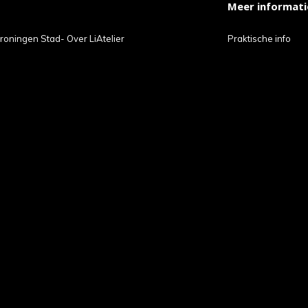
Meer informati
t
roningen Stad- Over LiAtelier
Praktische info
ch-
petekens
ruiken.