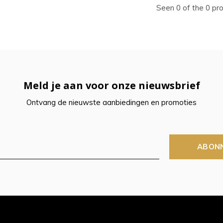
ecteren.
Seen 0 of the 0 pr
k
er
r
Meld je aan voor onze nieuwsbrief
Ontvang de nieuwste aanbiedingen en promoties
electeerde
kresultaat
ABON
n.
t
raaktoetsen
kt,