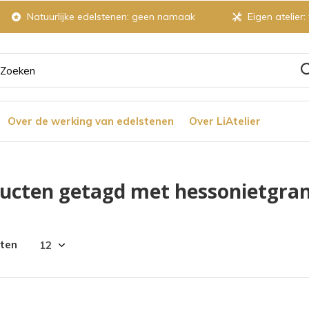
Natuurlijke edelstenen: geen namaak
Eigen atelier:
ruik
Over de werking van edelstenen
Over LiAtelier
tjes
ucten getagd met hessonietgra
r
cten
chikbaar
ultaat