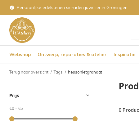
Persoonlijke edelstenen sieraden juwelier in Groningen
Geb
de
Webshop
Ontwerp, reparaties & atelier
Inspiratie
pijl
op
Terug naar overzicht
Tags
hessonietgranaat
en
Prod
nee
Prijs
om
een
€0
-
€5
0 Produ
bes
res
te