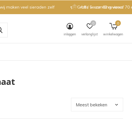
 wij maken veel sieraden zelf
Gratis verzending vanaf 70 
4.8 / 5
van 63 reviews
0
0
inloggen
verlanglijst
winkelwagen
naat