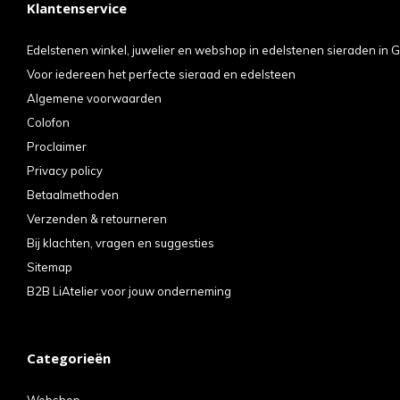
Klantenservice
kun
u
Edelstenen winkel, juwelier en webshop in edelstenen sieraden in G
Voor iedereen het perfecte sieraad en edelsteen
tou
Algemene voorwaarden
en
Colofon
swi
Proclaimer
geb
Privacy policy
Betaalmethoden
Verzenden & retourneren
Bij klachten, vragen en suggesties
Sitemap
B2B LiAtelier voor jouw onderneming
Categorieën