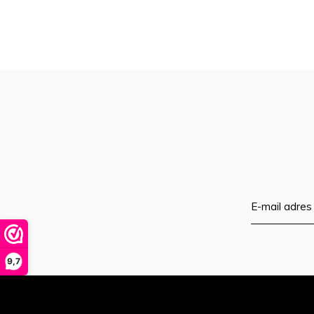
sel
Dru
op
Ent
om
naa
het
ges
zoe
te
gaa
Als
u
9,7
me
aan
wer