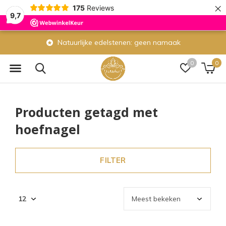
×
175
Reviews
9,7
Natuurlijke edelstenen: geen namaak
0
0
Producten getagd met
hoefnagel
FILTER