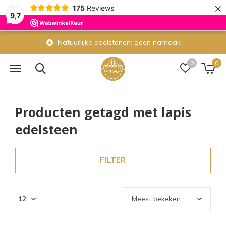
×
175
Reviews
9,7
Natuurlijke edelstenen: geen namaak
0
0
Producten getagd met lapis
edelsteen
FILTER