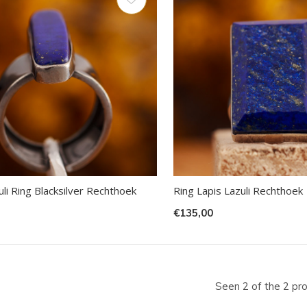
ecteren.
k
er
r
electeerde
kresultaat
uli Ring Blacksilver Rechthoek
Ring Lapis Lazuli Rechthoek
n.
€135,00
t
Seen 2 of the 2 pr
raaktoetsen
kt,