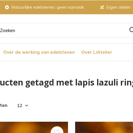
Natuurlijke edelstenen: geen namaak
Eigen atelier:
ruik
Over de werking van edelstenen
Over LiAtelier
tjes
ucten getagd met lapis lazuli rin
r
cten
chikbaar
ultaat