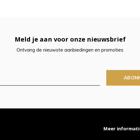
t
ch-
Meld je aan voor onze nieuwsbrief
petekens
Ontvang de nieuwste aanbiedingen en promoties
ruiken.
ABON
Meer informati