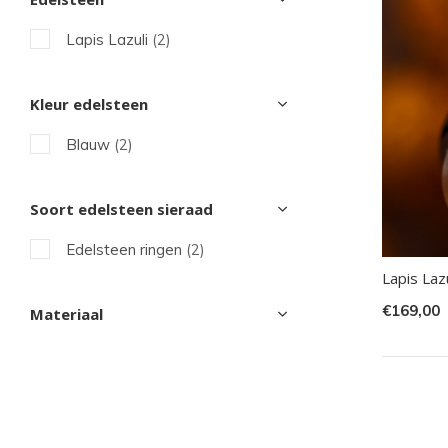
sel
Lapis Lazuli
(2)
Dru
op
Ent
Kleur edelsteen
om
Blauw
(2)
naa
het
Soort edelsteen sieraad
ges
zoe
Edelsteen ringen
(2)
te
Lapis Laz
gaa
€169,00
Materiaal
Als
u
me
aan
wer