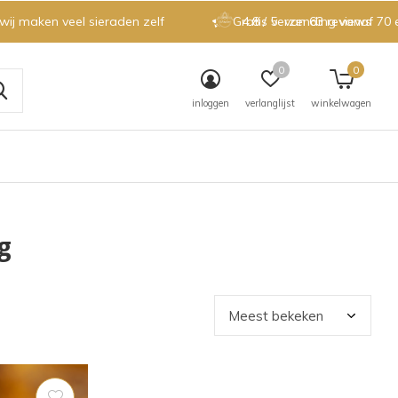
 wij maken veel sieraden zelf
Gratis verzending vanaf 70 
4.8 / 5
van 63 reviews
0
0
inloggen
verlanglijst
winkelwagen
g