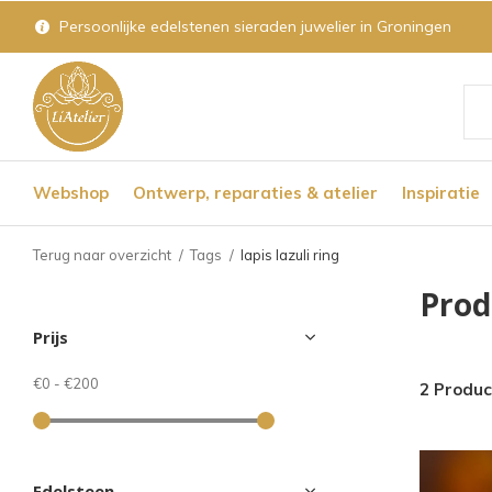
Persoonlijke edelstenen sieraden juwelier in Groningen
Geb
de
Webshop
Ontwerp, reparaties & atelier
Inspiratie
pijl
op
Terug naar overzicht
Tags
lapis lazuli ring
en
Prod
nee
Prijs
om
een
€0
-
€200
2 Produ
bes
res
te
Edelsteen