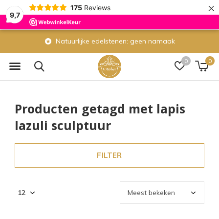
×
175
Reviews
9,7
Natuurlijke edelstenen: geen namaak
0
0
Producten getagd met lapis
lazuli sculptuur
FILTER