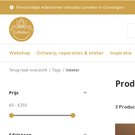
Persoonlijke edelstenen sieraden juwelier in Groningen
Geb
de
Webshop
Ontwerp, reparaties & atelier
Inspiratie
pijl
op
Terug naar overzicht
Tags
liatelier
en
Prod
nee
Prijs
om
een
€0
-
€250
3 Produ
bes
res
te
Edelsteen