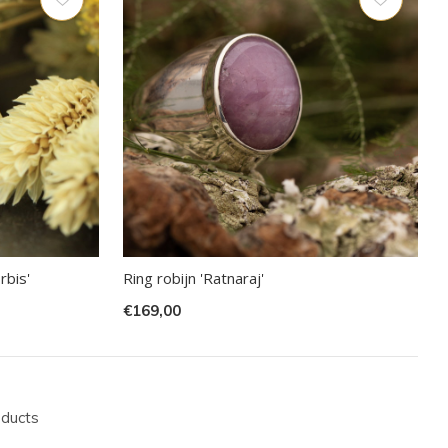
rbis'
Ring robijn 'Ratnaraj'
€169,00
oducts