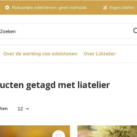
Natuurlijke edelstenen: geen namaak
Eigen atelier:
ruik
Over de werking van edelstenen
Over LiAtelier
tjes
ucten getagd met liatelier
r
cten
chikbaar
ultaat