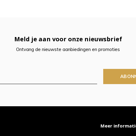
t
ch-
Meld je aan voor onze nieuwsbrief
petekens
Ontvang de nieuwste aanbiedingen en promoties
ruiken.
ABON
Meer informati