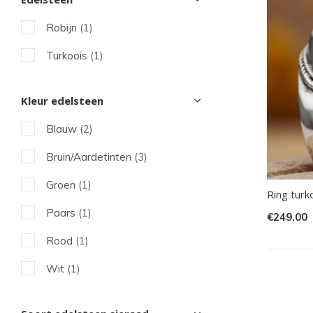
sel
Robijn
(1)
Dru
op
Turkoois
(1)
Ent
om
Kleur edelsteen
naa
Blauw
(2)
het
ges
Bruin/Aardetinten
(3)
zoe
Groen
(1)
te
Ring turk
gaa
Paars
(1)
€249,00
Als
Rood
(1)
u
Wit
(1)
me
aan
wer