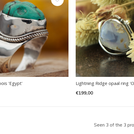
ecteren.
k
er
r
electeerde
kresultaat
oois 'Egypt'
Lightning Ridge opaal ring 'O
n.
€199,00
t
Seen 3 of the 3 pr
raaktoetsen
kt,