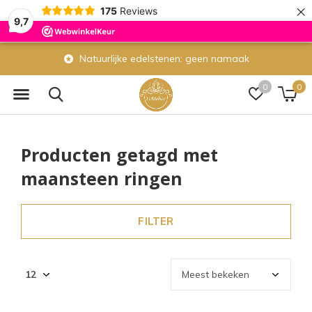
×
175
Reviews
9,7
Natuurlijke edelstenen: geen namaak
0
0
Producten getagd met
maansteen ringen
FILTER