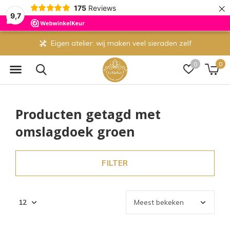
×
175
Reviews
9,7
Eigen atelier: wij maken veel sieraden zelf
0
0
Producten getagd met
omslagdoek groen
FILTER