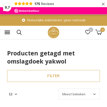
×
175
Reviews
9,7
Natuurlijke edelstenen: geen namaak
0
0
Producten getagd met
omslagdoek yakwol
FILTER