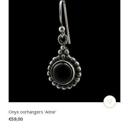
Onyx oorhangers 'Aitne'
€59,00