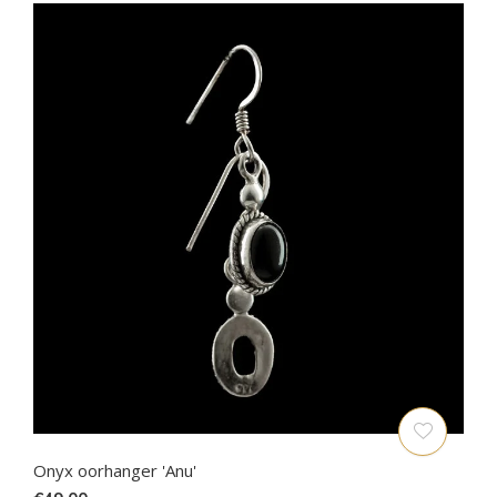
Onyx oorhanger 'Anu'