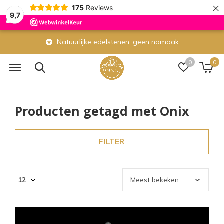
×
175
Reviews
9,7
Natuurlijke edelstenen: geen namaak
0
0
Producten getagd met Onix
FILTER