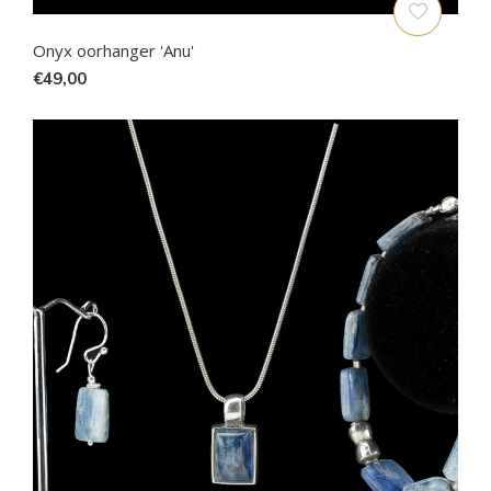
Onyx oorhanger 'Anu'
€49,00