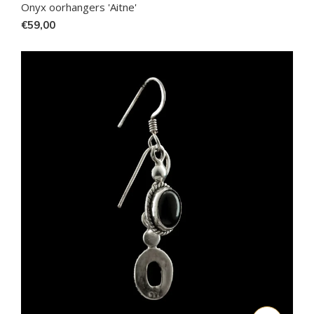
Onyx oorhangers 'Aitne'
€59,00