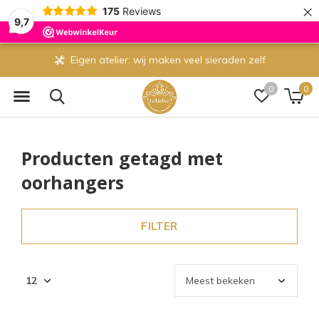
×
175
Reviews
9,7
Eigen atelier: wij maken veel sieraden zelf
0
0
Producten getagd met
oorhangers
FILTER