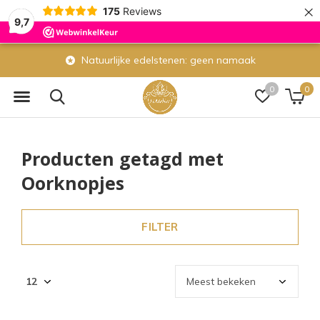
×
175
Reviews
9,7
Natuurlijke edelstenen: geen namaak
0
0
Producten getagd met
Oorknopjes
FILTER