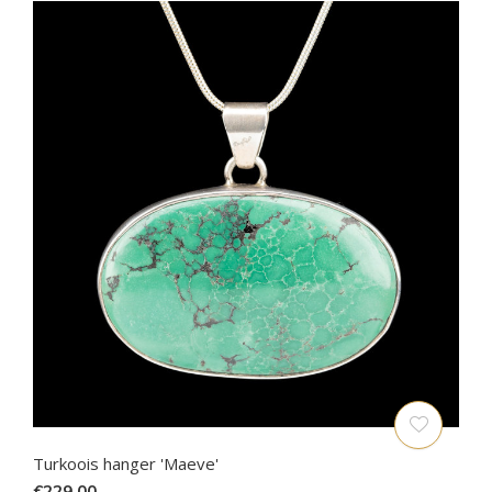
Turkoois hanger 'Maeve'
€229,00