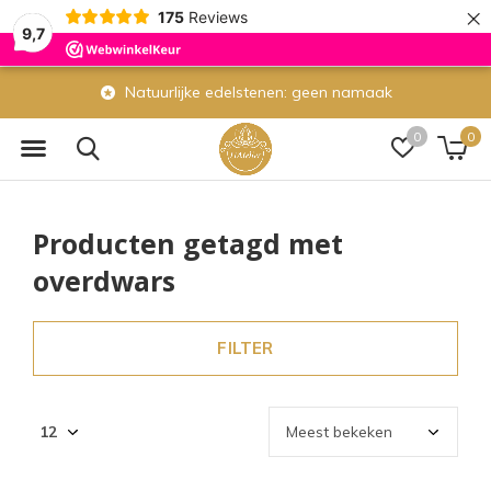
×
175
Reviews
9,7
Natuurlijke edelstenen: geen namaak
0
0
Producten getagd met
overdwars
FILTER