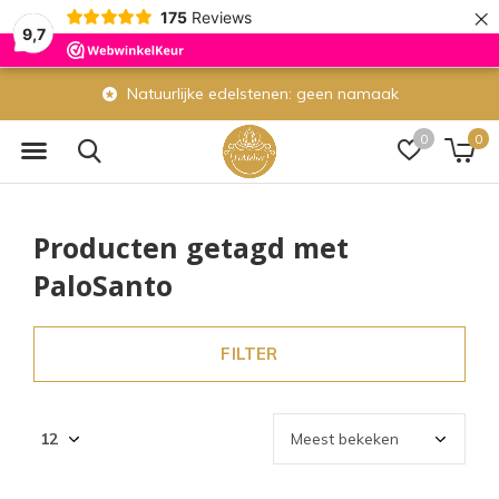
×
175
Reviews
9,7
Natuurlijke edelstenen: geen namaak
0
0
Producten getagd met
PaloSanto
FILTER