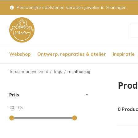
Persoonlijke edelstenen sieraden juwelier in Groningen
Geb
de
Webshop
Ontwerp, reparaties & atelier
Inspiratie
pijl
op
Terug naar overzicht
Tags
rechthoekig
en
Prod
nee
Prijs
om
een
€0
-
€5
0 Produ
bes
res
te