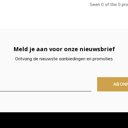
ecteren.
Seen 0 of the 0 pr
k
er
r
Meld je aan voor onze nieuwsbrief
Ontvang de nieuwste aanbiedingen en promoties
electeerde
kresultaat
ABON
n.
t
raaktoetsen
kt,