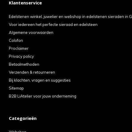
Klantenservice
kun
u
Edelstenen winkel, juwelier en webshop in edelstenen sieraden in G
Voor iedereen het perfecte sieraad en edelsteen
tou
Algemene voorwaarden
en
Colofon
swi
Proclaimer
geb
Privacy policy
Betaalmethoden
Verzenden & retourneren
Bij klachten, vragen en suggesties
Sitemap
B2B LiAtelier voor jouw onderneming
Categorieën