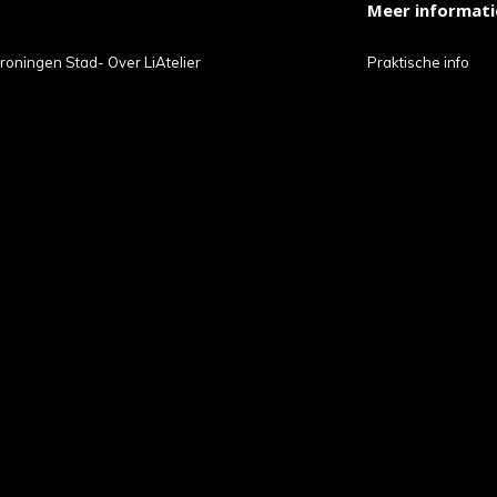
Meer informati
t
roningen Stad- Over LiAtelier
Praktische info
ch-
petekens
ruiken.