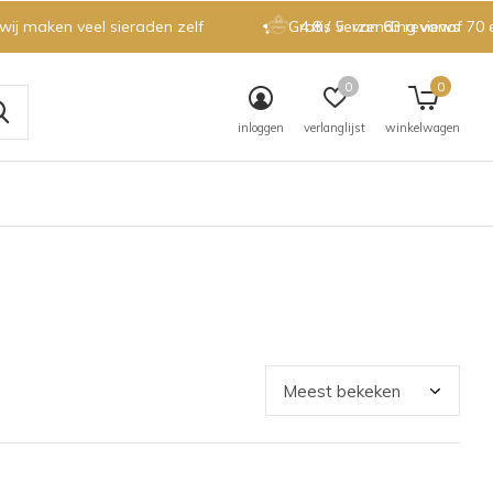
 wij maken veel sieraden zelf
Gratis verzending vanaf 70 
4.8 / 5
van 63 reviews
0
0
inloggen
verlanglijst
winkelwagen