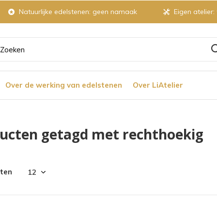
Natuurlijke edelstenen: geen namaak
Eigen atelier:
ruik
Over de werking van edelstenen
Over LiAtelier
tjes
ucten getagd met rechthoekig
r
cten
chikbaar
ultaat