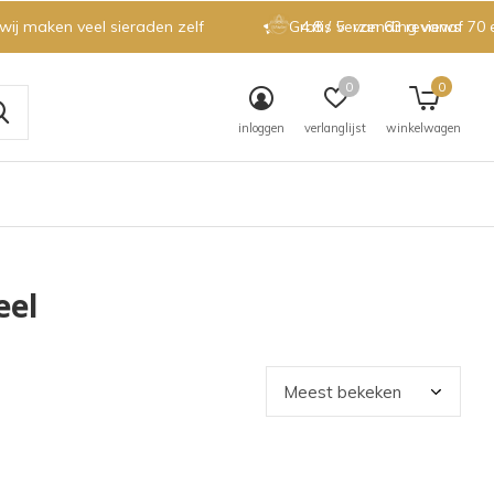
 wij maken veel sieraden zelf
Gratis verzending vanaf 70 
4.8 / 5
van 63 reviews
0
0
inloggen
verlanglijst
winkelwagen
eel