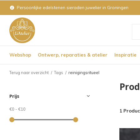
Persoonlijke edelstenen sieraden juwelier in Groningen
Geb
de
Webshop
Ontwerp, reparaties & atelier
Inspiratie
pijl
op
Terug naar overzicht
Tags
reinigingsritueel
en
Prod
nee
Prijs
om
een
€0
-
€10
1 Produc
bes
res
te