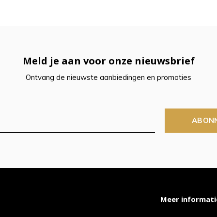
t
ch-
Meld je aan voor onze nieuwsbrief
petekens
Ontvang de nieuwste aanbiedingen en promoties
ruiken.
ABON
Meer informati