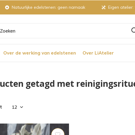
Natuurlijke edelstenen: geen namaak
Eigen atelier:
ruik
Over de werking van edelstenen
Over LiAtelier
tjes
ucten getagd met reinigingsritu
r
t
chikbaar
ultaat