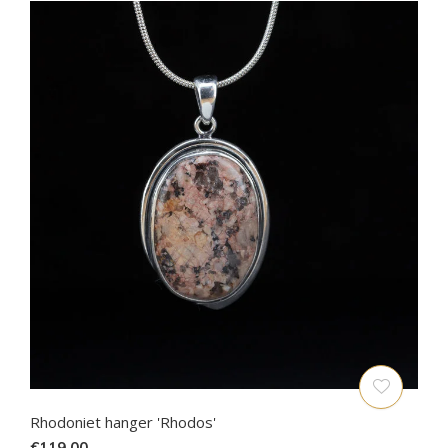
Rhodoniet hanger 'Rhodos'
€119,00