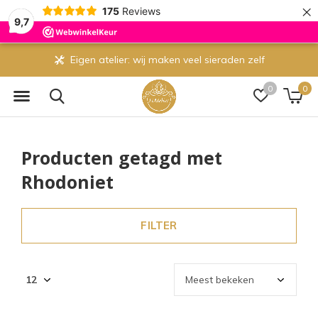
×
175
Reviews
9,7
Eigen atelier: wij maken veel sieraden zelf
0
0
Producten getagd met
Rhodoniet
FILTER