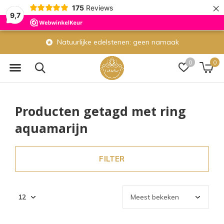
×
175
Reviews
9,7
Natuurlijke edelstenen: geen namaak
0
0
Producten getagd met ring
aquamarijn
FILTER