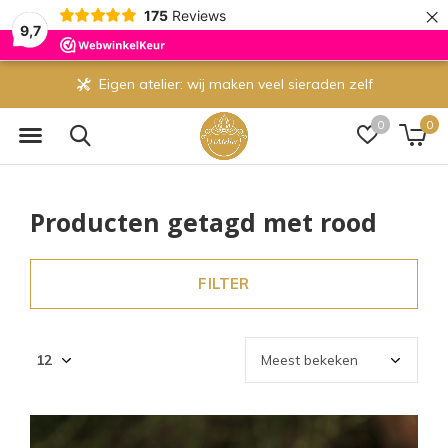
×
175
Reviews
9,7
Eigen atelier: wij maken veel sieraden zelf
0
0
Producten getagd met rood
FILTER