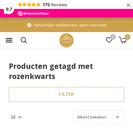
×
175
Reviews
9,7
Natuurlijke edelstenen: geen namaak
0
0
Producten getagd met
rozenkwarts
FILTER