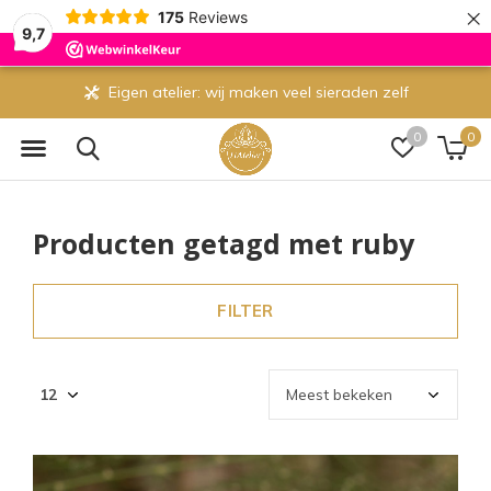
×
175
Reviews
9,7
Eigen atelier: wij maken veel sieraden zelf
0
0
Producten getagd met ruby
FILTER