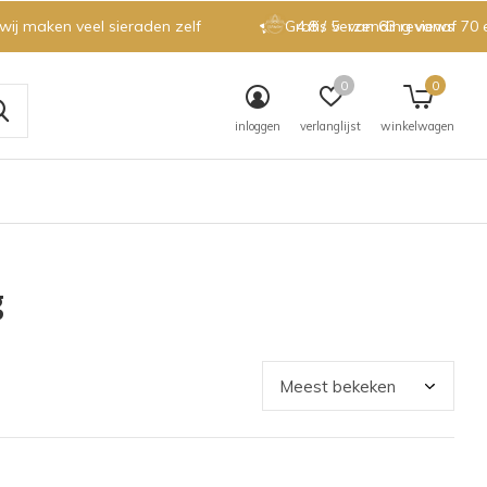
 wij maken veel sieraden zelf
Gratis verzending vanaf 70 
4.8 / 5
van 63 reviews
0
0
inloggen
verlanglijst
winkelwagen
g