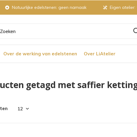
Natuurlijke edelstenen: geen namaak
Eigen atelier:
ruik
Over de werking van edelstenen
Over LiAtelier
tjes
ucten getagd met saffier kettin
r
cten
chikbaar
ultaat