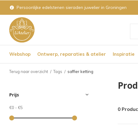
Persoonlijke edelstenen sieraden juwelier in Groningen
Geb
de
Webshop
Ontwerp, reparaties & atelier
Inspiratie
pijl
op
Terug naar overzicht
Tags
saffier ketting
en
Prod
nee
Prijs
om
een
€0
-
€5
0 Produ
bes
res
te