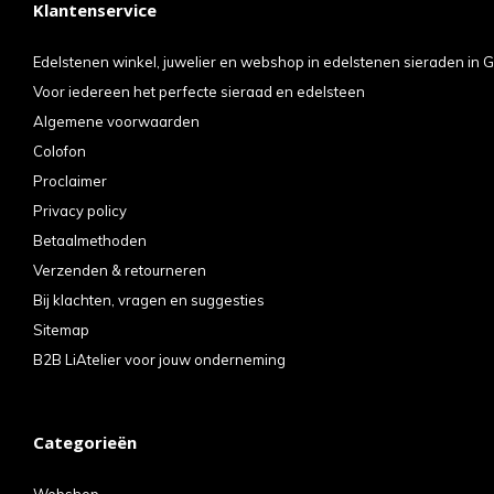
Klantenservice
kun
u
Edelstenen winkel, juwelier en webshop in edelstenen sieraden in G
Voor iedereen het perfecte sieraad en edelsteen
tou
Algemene voorwaarden
en
Colofon
swi
Proclaimer
geb
Privacy policy
Betaalmethoden
Verzenden & retourneren
Bij klachten, vragen en suggesties
Sitemap
B2B LiAtelier voor jouw onderneming
Categorieën