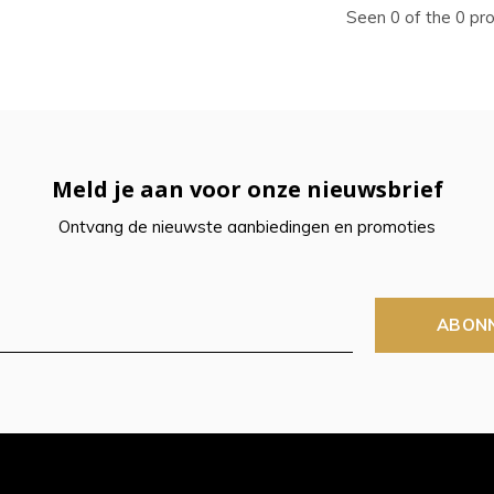
ecteren.
Seen 0 of the 0 pr
k
er
r
Meld je aan voor onze nieuwsbrief
Ontvang de nieuwste aanbiedingen en promoties
electeerde
kresultaat
ABON
n.
t
raaktoetsen
kt,