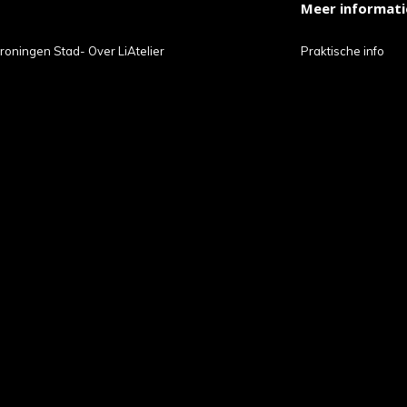
Meer informati
t
roningen Stad- Over LiAtelier
Praktische info
ch-
petekens
ruiken.