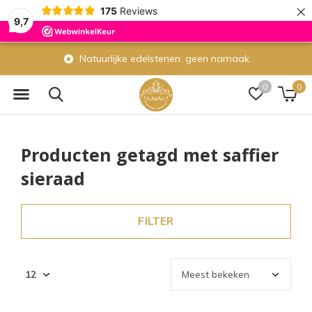
×
175
Reviews
9,7
Natuurlijke edelstenen: geen namaak
0
0
Producten getagd met saffier
sieraad
FILTER