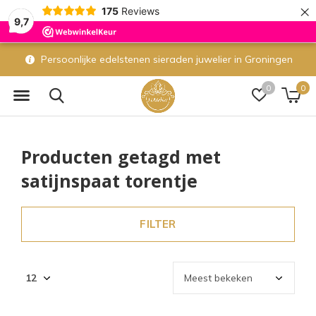
×
175
Reviews
9,7
Persoonlijke edelstenen sieraden juwelier in Groningen
0
0
Producten getagd met
satijnspaat torentje
FILTER