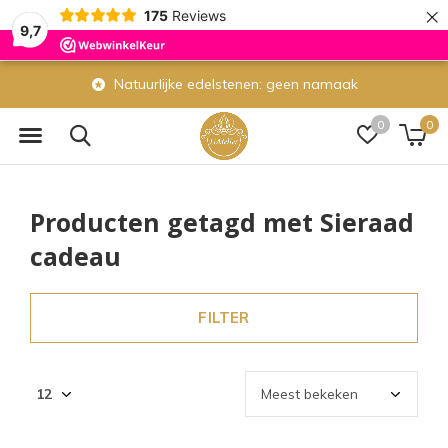
×
175
Reviews
9,7
Natuurlijke edelstenen: geen namaak
0
0
Producten getagd met Sieraad
cadeau
FILTER