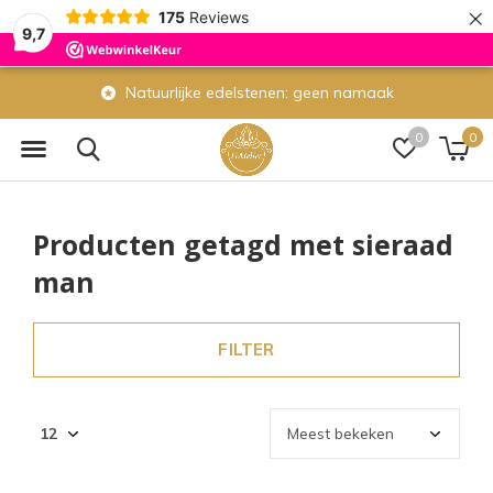
×
175
Reviews
9,7
Natuurlijke edelstenen: geen namaak
0
0
Producten getagd met sieraad
man
FILTER