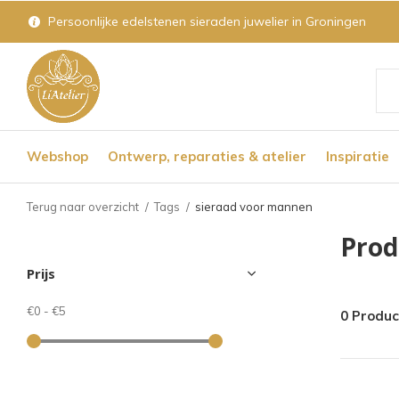
Persoonlijke edelstenen sieraden juwelier in Groningen
Geb
de
Webshop
Ontwerp, reparaties & atelier
Inspiratie
pijl
op
Terug naar overzicht
Tags
sieraad voor mannen
en
Prod
nee
Prijs
om
een
€0
-
€5
0 Produ
bes
res
te