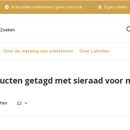
Natuurlijke edelstenen: geen namaak
Eigen atelier:
ruik
Over de werking van edelstenen
Over LiAtelier
tjes
ucten getagd met sieraad voor
r
cten
chikbaar
ultaat