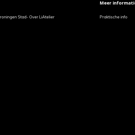
Meer informati
t
roningen Stad- Over LiAtelier
Praktische info
ch-
petekens
ruiken.