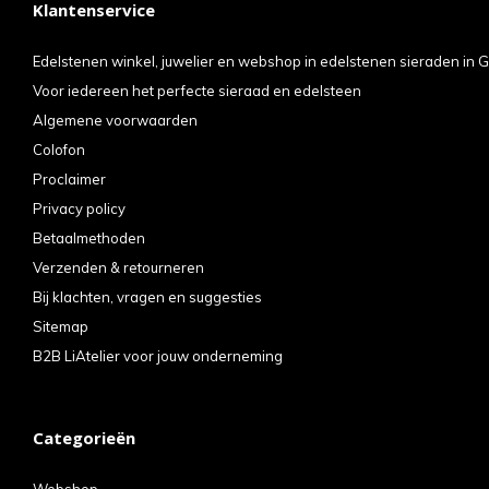
Klantenservice
kun
u
Edelstenen winkel, juwelier en webshop in edelstenen sieraden in G
Voor iedereen het perfecte sieraad en edelsteen
tou
Algemene voorwaarden
en
Colofon
swi
Proclaimer
geb
Privacy policy
Betaalmethoden
Verzenden & retourneren
Bij klachten, vragen en suggesties
Sitemap
B2B LiAtelier voor jouw onderneming
Categorieën