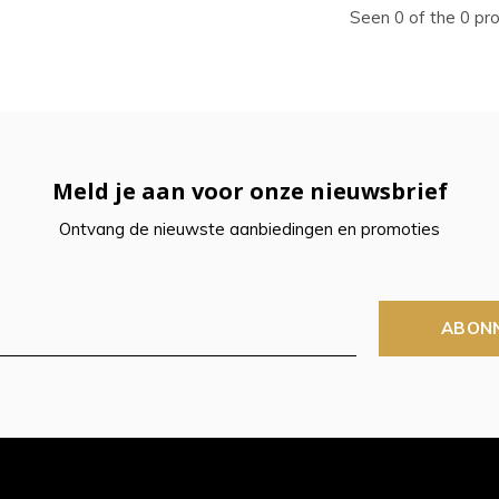
ecteren.
Seen 0 of the 0 pr
k
er
r
Meld je aan voor onze nieuwsbrief
Ontvang de nieuwste aanbiedingen en promoties
electeerde
kresultaat
ABON
n.
t
raaktoetsen
kt,