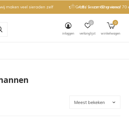
 wij maken veel sieraden zelf
Gratis verzending vanaf 70 
4.8 / 5
van 63 reviews
0
0
inloggen
verlanglijst
winkelwagen
 mannen