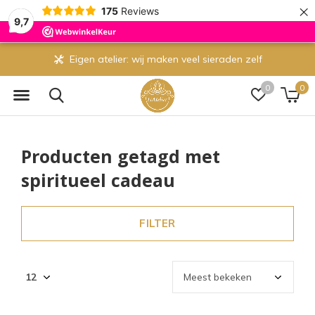
×
175
Reviews
9,7
Eigen atelier: wij maken veel sieraden zelf
0
0
Producten getagd met
spiritueel cadeau
FILTER