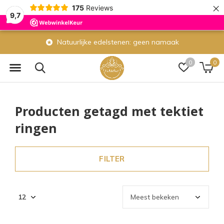
×
175
Reviews
9,7
Natuurlijke edelstenen: geen namaak
0
0
Producten getagd met tektiet
ringen
FILTER