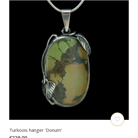
Turkoois hanger 'Donum'
€229,00