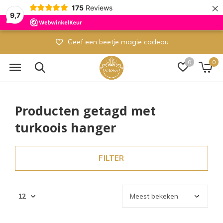
×
175
Reviews
9,7
Geef een beetje magie cadeau
0
0
Producten getagd met
turkoois hanger
FILTER