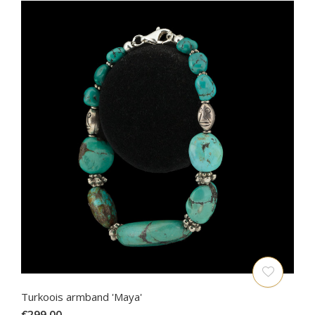
Turkoois armband 'Maya'
€299,00