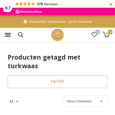
×
175
Reviews
9,7
Natuurlijke edelstenen: geen namaak
0
0
Producten getagd met
turkwaas
FILTER