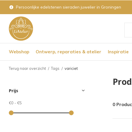
Persoonlijke edelstenen sieraden juwelier in Groningen
Geb
de
Webshop
Ontwerp, reparaties & atelier
Inspiratie
pijl
op
Terug naar overzicht
Tags
variciet
en
Prod
nee
Prijs
om
een
€0
-
€5
0 Produ
bes
res
te