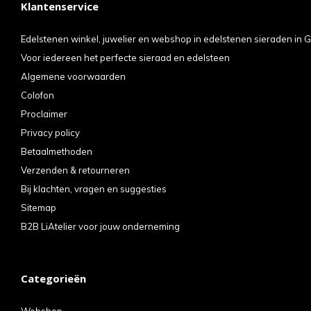
Klantenservice
kun
u
Edelstenen winkel, juwelier en webshop in edelstenen sieraden in G
Voor iedereen het perfecte sieraad en edelsteen
tou
Algemene voorwaarden
en
Colofon
swi
Proclaimer
geb
Privacy policy
Betaalmethoden
Verzenden & retourneren
Bij klachten, vragen en suggesties
Sitemap
B2B LiAtelier voor jouw onderneming
Categorieën