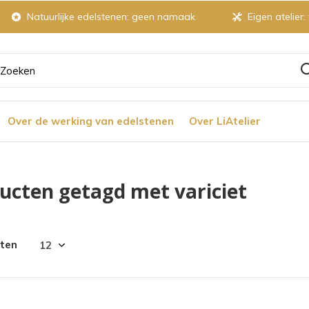
Natuurlijke edelstenen: geen namaak
Eigen atelier:
ruik
Over de werking van edelstenen
Over LiAtelier
tjes
ucten getagd met variciet
r
cten
chikbaar
ultaat