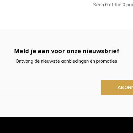
ecteren.
Seen 0 of the 0 pr
k
er
r
Meld je aan voor onze nieuwsbrief
Ontvang de nieuwste aanbiedingen en promoties
electeerde
kresultaat
ABON
n.
t
raaktoetsen
kt,