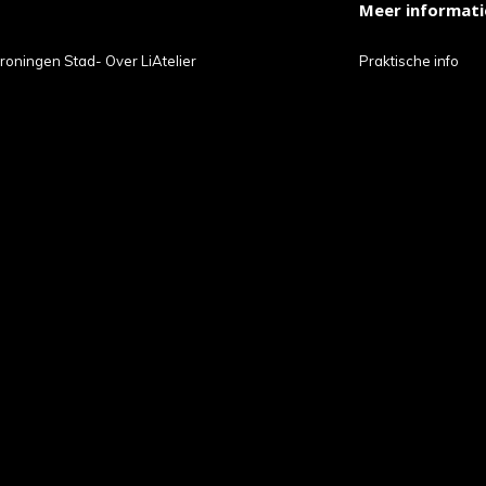
Meer informati
t
roningen Stad- Over LiAtelier
Praktische info
ch-
petekens
ruiken.