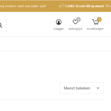
 wij maken veel sieraden zelf
Gratis verzending vanaf 70 
4.8 / 5
van 63 reviews
0
0
inloggen
verlanglijst
winkelwagen