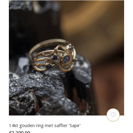
14kt gouden ring met saffier 'Sapir'
€2.200,00