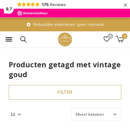
×
175
Reviews
9,7
Natuurlijke edelstenen: geen namaak
0
0
Producten getagd met vintage
goud
FILTER