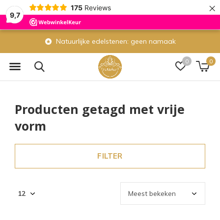
×
175
Reviews
9,7
Natuurlijke edelstenen: geen namaak
0
0
Producten getagd met vrije
vorm
FILTER