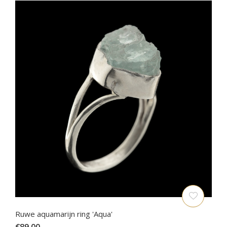
Ruwe aquamarijn ring 'Aqua'
€89,00