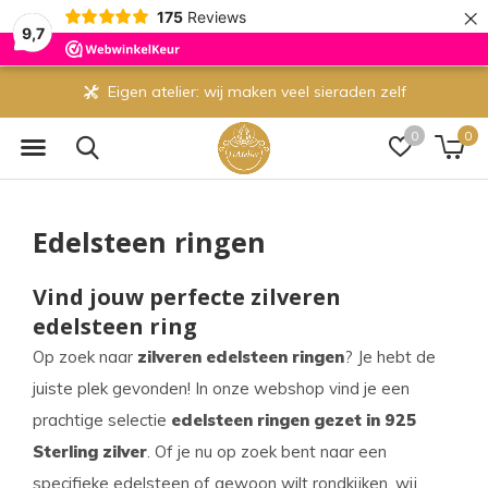
×
175
Reviews
9,7
Eigen atelier: wij maken veel sieraden zelf
0
0
Edelsteen ringen
Vind jouw perfecte zilveren
edelsteen ring
Op zoek naar
zilveren edelsteen ringen
? Je hebt de
juiste plek gevonden! In onze webshop vind je een
prachtige selectie
edelsteen ringen gezet in 925
Sterling zilver
. Of je nu op zoek bent naar een
specifieke edelsteen of gewoon wilt rondkijken, wij