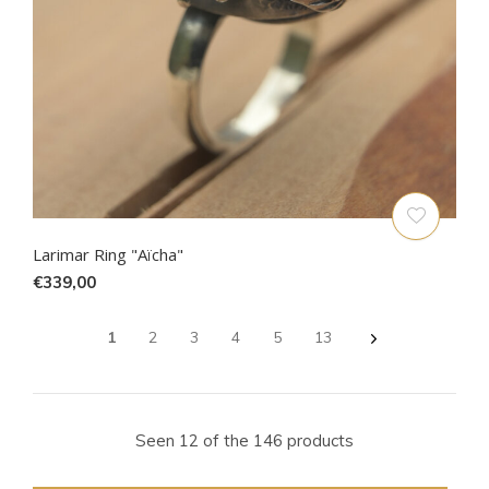
Larimar Ring "Aïcha"
€339,00
1
2
3
4
5
13
Seen 12 of the 146 products