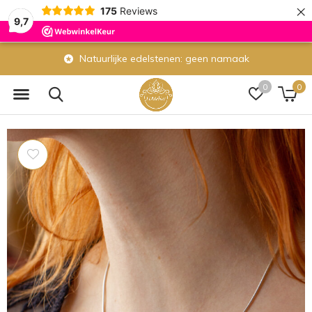
×
175
Reviews
9,7
Natuurlijke edelstenen: geen namaak
0
0