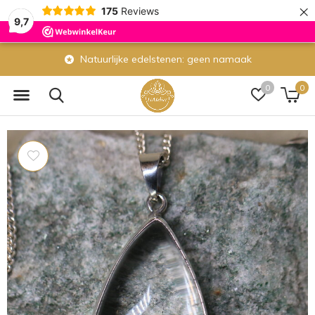
×
175
Reviews
9,7
Natuurlijke edelstenen: geen namaak
0
0