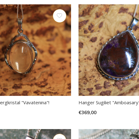
t
ch-
petekens
ruiken.
rgkristal "Vavatenina"!
Hanger Sugiliet "Amboasary
€369,00