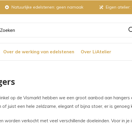
Natuurlijke edelstenen: geen namaak
Eigen atelier:
ruik
Over de werking van edelstenen
Over LiAtelier
tjes
gers
r
inkel op de Vismarkt hebben we een groot aanbod aan hangers en
 of juist een hele zeldzame, elegant of bijna stoer, er is genoeg 
chikbaar
ultaat
n worden verkocht met veel verschillende doeleinden. Voor in je 