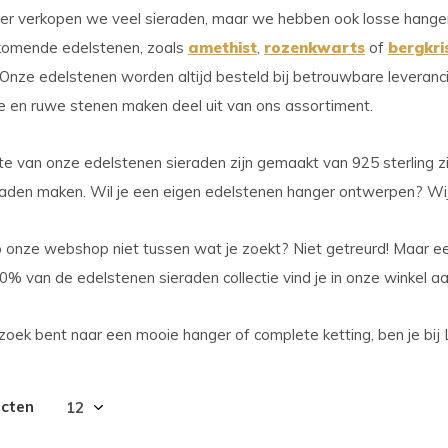
ecteren.
lier verkopen we veel sieraden, maar we hebben ook losse hanger
k
komende edelstenen, zoals
amethist
,
rozenkwarts
of
bergkri
 Onze edelstenen worden altijd besteld bij betrouwbare leveranc
er
e en ruwe stenen maken deel uit van ons assortiment.
r
 van onze edelstenen sieraden zijn gemaakt van 925 sterling zi
raden maken. Wil je een eigen edelstenen hanger ontwerpen? W
electeerde
kresultaat
p onze webshop niet tussen wat je zoekt? Niet getreurd! Maar ee
0% van de edelstenen sieraden collectie vind je in onze winkel a
n.
 zoek bent naar een mooie hanger of complete ketting, ben je bij L
t
ucten
raaktoetsen
kt,