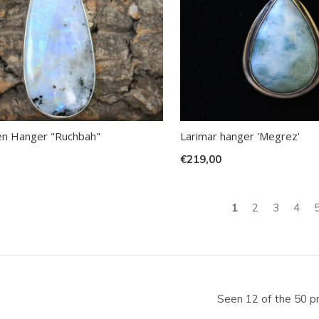
n Hanger "Ruchbah"
Larimar hanger 'Megrez'
€219,00
1
2
3
4
Seen 12 of the 50 p