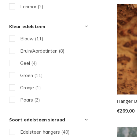
Larimar
(2)
kun
u
Maansteen
(2)
Kleur edelsteen
tou
Rozenkwarts
(3)
en
Blauw
(11)
Turkoois
(3)
swi
Bruin/Aardetinten
(8)
geb
Tijgeroog
(1)
Geel
(4)
Groen
(11)
Oranje
(1)
Paars
(2)
Hanger Be
€269,00
Rood
(3)
Soort edelsteen sieraad
Roze
(5)
Edelsteen hangers
(40)
Transparant
(7)