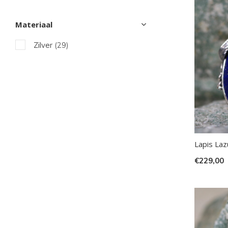
Wit
(19)
Materiaal
Zwart
(8)
Zilver
(29)
Lapis Laz
€229,00