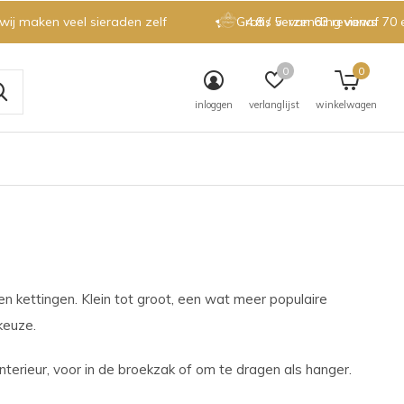
 wij maken veel sieraden zelf
Gratis verzending vanaf 70 
4.8 / 5
van 63 reviews
0
0
inloggen
verlanglijst
winkelwagen
 kettingen. Klein tot groot, een wat meer populaire
keuze.
interieur, voor in de broekzak of om te dragen als hanger.