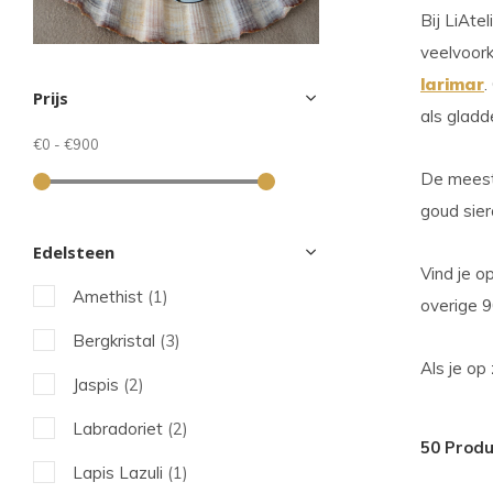
sel
Bij LiAte
Dru
veelvoor
op
larimar
.
Prijs
Ent
als gladd
om
€0
-
€900
naa
De meeste
het
goud sie
ges
Edelsteen
zoe
Vind je o
Amethist
(1)
te
overige 9
gaa
Bergkristal
(3)
Als
Als je op
Jaspis
(2)
u
me
Labradoriet
(2)
50 Prod
aan
Lapis Lazuli
(1)
wer