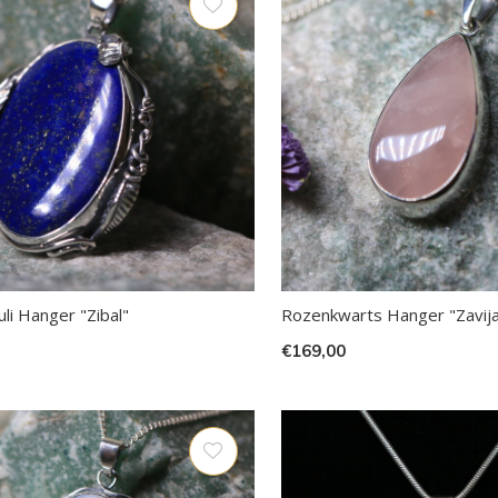
uli Hanger "Zibal"
Rozenkwarts Hanger "Zavij
€169,00