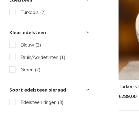
sel
Turkoois
(2)
Dru
op
Ent
Kleur edelsteen
om
Blauw
(2)
naa
Bruin/Aardetinten
(1)
het
ges
Groen
(2)
zoe
te
Turkoois 
Soort edelsteen sieraad
gaa
€289,00
Edelsteen ringen
(3)
Als
u
me
aan
wer