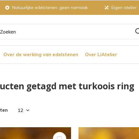
Natuurlijke edelstenen: geen namaak
Eigen atelier:
ruik
Over de werking van edelstenen
Over LiAtelier
tjes
ucten getagd met turkoois ring
r
cten
chikbaar
ultaat