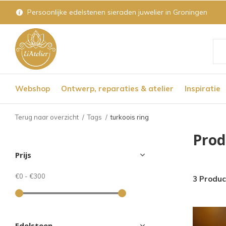
Persoonlijke edelstenen sieraden juwelier in Groningen
Geb
de
Webshop
Ontwerp, reparaties & atelier
Inspiratie
pijl
op
Terug naar overzicht
Tags
turkoois ring
en
Prod
nee
Prijs
om
een
€0
-
€300
3 Produ
bes
res
te
Edelsteen