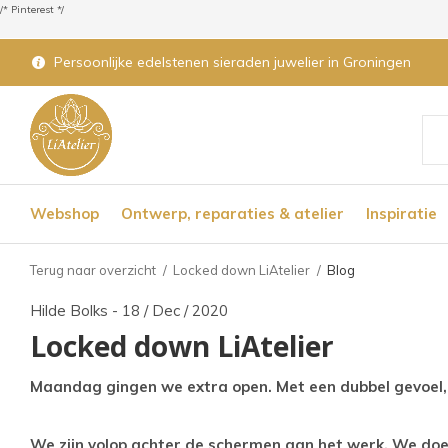
/* Pinterest */
Persoonlijke edelstenen sieraden juwelier in Groningen
Geb
de
Webshop
Ontwerp, reparaties & atelier
Inspiratie
pijl
op
Terug naar overzicht
Locked down LiAtelier
Blog
en
Hilde Bolks - 18 / Dec / 2020
nee
Locked down LiAtelier
om
een
Maandag gingen we extra open. Met een dubbel gevoel, w
bes
res
We zijn volop achter de schermen aan het werk. We doen