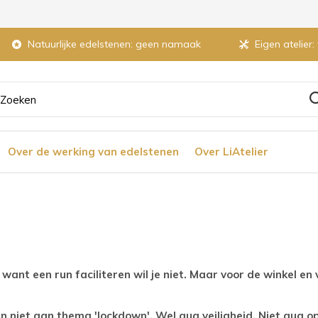
Natuurlijke edelstenen: geen namaak
Eigen atelier:
ruik
Over de werking van edelstenen
Over LiAtelier
tjes
r
ant een run faciliteren wil je niet. Maar voor de winkel e
chikbaar
ultaat
 niet aan thema 'lockdown'. Wel qua veiligheid. Niet qua o