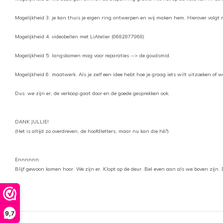
Mogelijkheid 3: je kan thuis je eigen ring ontwerpen en wij maken hem. Hierover volgt 
Mogelijkheid 4: videobellen met LiAtelier (0682877968)
Mogelijkheid 5: langskomen mag voor reparaties --> de goudsmid.
Mogelijkheid 6: maatwerk. Als je zelf een idee hebt hoe je graag iets wilt uitzoeken 
Dus: we zijn er, de verkoop gaat door en de goede gesprekken ook.
DANK JULLIE!
(Het is altijd zo overdreven, de hoofdletters, maar nu kan die hè?)
Ennnnnn:
Blijf gewoon komen hoor. We zijn er. Klopt op de deur. Bel even aan als we boven zij
9,7