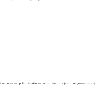
.
. Daar hopen we op. Dan houden we het kort. Net zoals je van ons gewend was ;-)