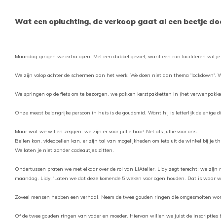
aan
wer
Wat een opluchting, de verkoop gaat al een beetje do
kun
u
Maandag gingen we extra open. Met een dubbel gevoel, want een run faciliteren wil je
tou
en
We zijn volop achter de schermen aan het werk. We doen niet aan thema 'lockdown'. Wel
swi
We springen op de fiets om te bezorgen, we pakken kerstpakketten in (het verwenpakket
geb
Onze meest belangrijke persoon in huis is de goudsmid. Want hij is letterlijk de enige 
Maar wat we willen zeggen: we zijn er voor jullie hoor! Net als jullie voor ons.
Bellen kan, videobellen kan. er zijn tal van mogelijkheden om iets uit de winkel bij je th
We laten je niet zonder cadeautjes zitten.
Ondertussen praten we met elkaar over de rol van LiAtelier. Lidy zegt terecht: we zijn 
maandag. Lidy: 'Laten we dat deze komende 5 weken voor ogen houden. Dat is waar we
Zoveel mensen hebben een verhaal. Neem de twee gouden ringen die omgesmolten worde
Of de twee gouden ringen van vader en moeder. Hiervan willen we juist de inscriptie