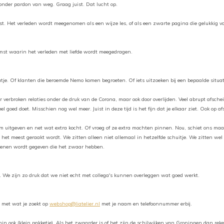
onder pardon van weg. Graag juist. Dat lucht op.
. Het verleden wordt meegenomen als een wijze les, of als een zwarte pagina die gelukkig voorb
omst waarin het verleden met liefde wordt meegedragen.
je. Of klanten die beroemde Nemo komen begroeten. Of iets uitzoeken bij een bepaalde situat
r verbroken relaties onder de druk van de Corona, maar ook door overlijden. Veel abrupt afsch
oed doet. Misschien nog wel meer. Juist in deze tijd is het fijn dat je elkaar ziet. Ook op a
 uitgeven en net wat extra kocht. Of vroeg of ze extra mochten pinnen. Nou, schiet ons maar
e er het meest geraakt wordt. We zitten alleen niet allemaal in hetzelfde schuitje. We zitten we
egenen wordt gegeven die het zwaar hebben.
. We zijn zo druk dat we niet echt met collega's kunnen overleggen wat goed werkt.
e met wat je zoekt op
webshop@liatelier.nl
met je naam en telefoonnummer erbij.
min ook (klein pakketje). Als het zwaarder is of het zijn de schilwijken van Groningen dan re