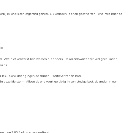
ij is, of als een afgerond geheel. Elk verleden is er en gaat verschillend mee naar de
ie.
eid. Wat niet verwerkt kan worden als anders. De rozenkwarts doet veel goed, maar
fstand.
 lek.. plonk daar gingen de tranen. Positieve tranen hoor.
l in dezelfde storm. Alleen de ene vaart gelukkig in een stevige boot, de ander in een
kenen we 7,00 (onkostenvergoeding)