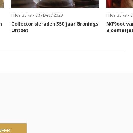
Hilde Bolks - 18 / Dec / 2020
Hilde Bolks - 1
n
Collector sieraden 350 jaar Gronings
N(P)oot va
Ontzet
Bloemetje
NEER