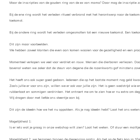
Maar de inscripties van de gouden ring van de ex van mama? Daar mag de inscriptie z
Bij de ene ring wordt het verleden ritueel verbrand met het herontwerp naar de toekomst
toekomst.
Bij de andere ring wordt het verleden omgesmolten tot een nieuwe toekomst. Een toek
Dit zijn maar voorbeelden.
We hebben zoveel klanten die even aan komen waaien voor de gezelligheid en een praat
Momenteel verkopen we veel voor verdriet en rouw. Mensen die dierbaren verliezen. Doo
bovenal weten we zeker dat de steun van degene die de rozenkwarts gaf minstens zoveel g
Het heeft ons ook super goed gedaan. Iedereen die op het laatste moment nog geld kwam
Zoals jullie er voor ons zijn, willen we er ook voor jullie zijn. Het is geen wedstrijd wi
rubberboot en sommigen verdrinken. Het ontroert me om te zien hoe er nu extra om d
Wij dragen daar met liefde ons steentje aan bij.
Dit zijn de ideeën hoe we het nu oppakken. Als je nog ideeën hebt? Laat het ons weten
Mogelijkheid 1:
Is er iets wat je graag in onze webshop wilt zien? Laat het weten. Of stuur een mailtj
Mogelijkheid 2: we bezorgen binnen de diepenring gratis. Als het op de fiets kan in 10