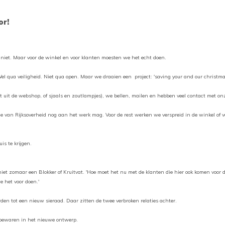
raaktoetsen
kt,
or!
t
 niet. Maar voor de winkel en voor klanten moesten we het echt doen.
ch-
 qua veiligheid. Niet qua open. Maar we draaien een project: 'saving your and our christmass
petekens
 uit de webshop, of sjaals en zoutlampjes), we bellen, mailen en hebben veel contact met on
ruiken.
die van Rijksoverheid nog aan het werk mag. Voor de rest werken we verspreid in de winkel of v
uis te krijgen.
niet zomaar een Blokker of Kruitvat. 'Hoe moet het nu met de klanten die hier ook komen voor 
 het voor doen.'
n tot een nieuw sieraad. Daar zitten de twee verbroken relaties achter.
s bewaren in het nieuwe ontwerp.