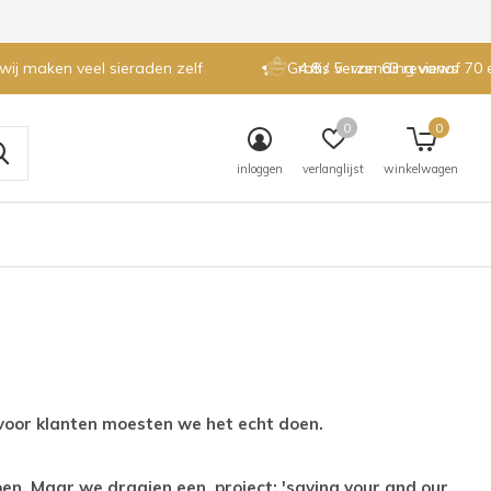
 wij maken veel sieraden zelf
Gratis verzending vanaf 70 
4.8 / 5
van 63 reviews
0
0
inloggen
verlanglijst
winkelwagen
n voor klanten moesten we het echt doen.
pen. Maar we draaien een project: 'saving your and our