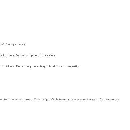
'. (Veilig en wel).
ze klanten. De webshop begint te rollen.
anuit huis. De doorloop voor de goudsmid is echt superfijn.
de steun, voor een praatje?' dat klopt. We betekenen zoveel voor klanten. Dat zagen we