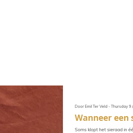
raaktoetsen
kt,
t
ch-
petekens
ruiken.
Door Emil Ter Veld - Thursday 9 
Wanneer een s
Soms klopt het sieraad in é