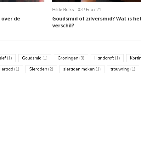
Hilde Bolks - 03 / Feb / 21
ecteren.
 over de
Goudsmid of zilversmid? Wat is he
k
verschil?
er
sief
(1)
Goudsmid
(1)
Groningen
(3)
Handcraft
(1)
Korti
r
sieraad
(1)
Sieraden
(2)
sieraden maken
(1)
trouwring
(1)
electeerde
kresultaat
n.
t