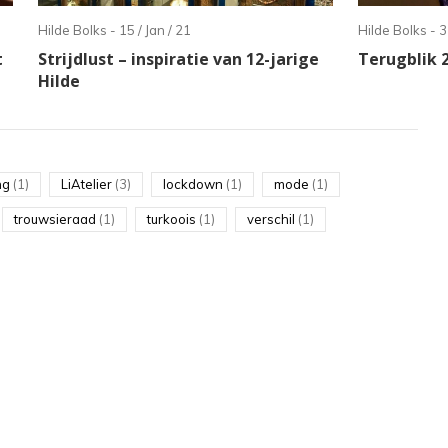
Hilde Bolks - 15 / Jan / 21
Hilde Bolks - 3
t
Strijdlust – inspiratie van 12-jarige
Terugblik 
Hilde
ng
(1)
LiAtelier
(3)
lockdown
(1)
mode
(1)
trouwsieraad
(1)
turkoois
(1)
verschil
(1)