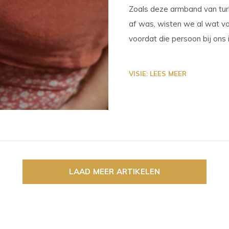
Zoals deze armband van turk
af was, wisten we al wat voo
voordat die persoon bij ons 
VISIE: LEES MEER
LAAD MEER ARTIKELEN