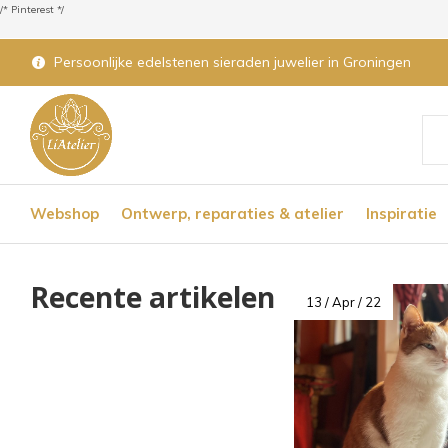
/* Pinterest */
Persoonlijke edelstenen sieraden juwelier in Groningen
Geb
de
Webshop
Ontwerp, reparaties & atelier
Inspiratie
pijl
op
Recente artikelen
en
13 / Apr / 22
nee
om
een
bes
res