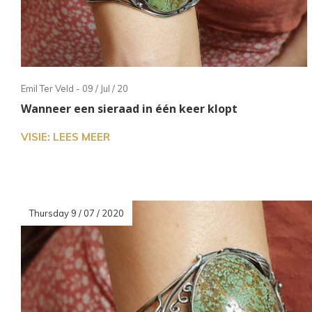
aan
wer
kun
u
tou
Emil Ter Veld - 09 / Jul / 20
en
Wanneer een sieraad in één keer klopt
swi
VISIE: LEES MEER
geb
Thursday 9 / 07 / 2020