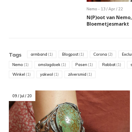
te
Nemo - 13 / Apr / 22
sel
N(P)oot van Nemo,
Dru
Bloemetjesmarkt
op
Ent
om
Tags
armband
(1)
Blogpost
(1)
Corona
(2)
Exclu
naa
Nemo
(1)
omslagdoek
(1)
Pasen
(1)
Rabbat
(1)
het
ges
Winkel
(1)
yakwol
(1)
zilversmid
(1)
zoe
te
09 / Jul / 20
gaa
Als
u
me