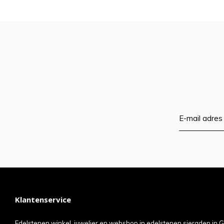
Klantenservice
Edelstenen winkel, juwelier en webshop in edelstenen sieraden in G