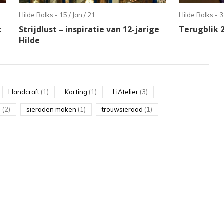
Hilde Bolks - 15 / Jan / 21
Hilde Bolks - 3
t
Strijdlust – inspiratie van 12-jarige
Terugblik 
Hilde
Handcraft
(1)
Korting
(1)
LiAtelier
(3)
n
(2)
sieraden maken
(1)
trouwsieraad
(1)