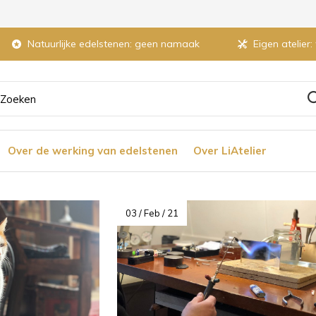
Natuurlijke edelstenen: geen namaak
Eigen atelier:
ruik
Over de werking van edelstenen
Over LiAtelier
tjes
03 / Feb / 21
r
chikbaar
ultaat