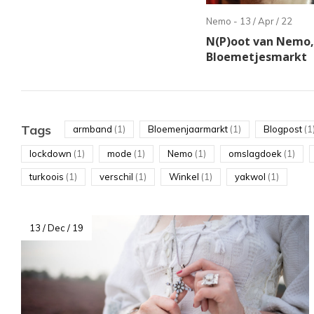
te
Nemo - 13 / Apr / 22
sel
N(P)oot van Nemo,
Dru
Bloemetjesmarkt
op
Ent
om
Tags
armband
(1)
Bloemenjaarmarkt
(1)
Blogpost
(1
naa
lockdown
(1)
mode
(1)
Nemo
(1)
omslagdoek
(1)
het
ges
turkoois
(1)
verschil
(1)
Winkel
(1)
yakwol
(1)
zoe
te
13 / Dec / 19
gaa
Als
u
me