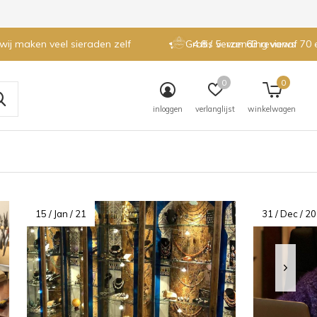
 wij maken veel sieraden zelf
Gratis verzending vanaf 70 
4.8 / 5
van 63 reviews
0
0
inloggen
verlanglijst
winkelwagen
15 / Jan / 21
31 / Dec / 20